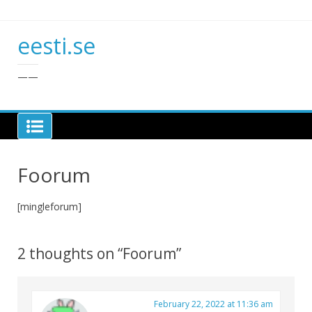
Skip
to
content
eesti.se
——
Foorum
[mingleforum]
2 thoughts on “
Foorum
”
February 22, 2022 at 11:36 am