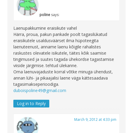
poline
says:
Laenupakkumine eraisikute vahel
Härra, proua, pakun pankade poolt tagasilükatud
eraisikutele usaldusväärset ilma hüpoteegita
laenuteenust, anname laenu kõigile rahalistes
raskustes olevatele isikutele, täites kõik saamise
tingimused ja suutes tagada ühekordse tagastamise
viiside järgimise. tehtud ülekanne.
Oma laenuvajaduste korral võtke minuga ühendust,
annan lühi- ja pikaajalisi laene väga kättesaadava
tagasimakseperioodiga.
duboispoline49@gmail.com
Log in to Reply
March 9, 2012 at 4:33 pm