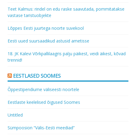
Teet Kalmus: rindel on edu raske saavutada, pommitatakse
vastase taristuobjekte
Lõppes Eesti juurtega noorte suvekool
Eesti uued suursaadikud astusid ametisse
18. JK Kalevi Võrkpallilaagris palju päikest, veidi äikest, kõvad
trennid!
EESTLASED SOOMES
Õppestipendiume väliseesti noortele
Eestlaste keelelised õigused Soomes
Untitled
Sümpoosion “Välis-Eesti meediad”